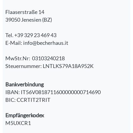
Flaaserstraße 14
39050 Jenesien (BZ)
Tel. +39 329 23 469 43
E-Mail: info@becherhaus.it
MwStr.Nr: 03103240218
Steuernummer: LNTLKS79A18A952K
Bankverbindung
IBAN: IT56V0818711600000000714690
BIC: CCRTIT2TRIT
Empfängerkodex
M5UXCR1