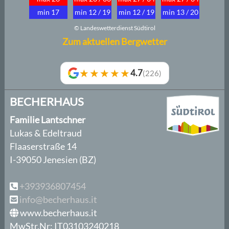
min 17
min 12 / 19
min 12 / 19
min 13 / 20
© Landeswetterdienst Südtirol
Zum aktuellen Bergwetter
★★★★★
4.7
(226)
BECHERHAUS
Familie Lantschner
Lukas & Edeltraud
Flaaserstraße 14
I-39050 Jenesien (BZ)
+393936807454
info@becherhaus.it
www.becherhaus.it
MwStr.Nr: IT03103240218