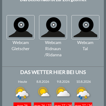
Webcam
Webcam
Webcam
Gletscher
Ridnaun
Tal
/Ridanna
DAS WETTER HIER BEI UNS
Heute
8.8.2026
9.8.2026
10.8.2026
max 26
max 26 / 33
max 27 / 34
max 27 / 34