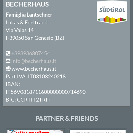
BECHERHAUS
Famiglia Lantschner
Lukas & Edeltraud
Via Valas 14
I-39050 San Genesio (BZ)
+393936807454
info@becherhaus.it
www.becherhaus.it
Part.IVA: IT03103240218
IBAN:
IT56V0818711600000000714690
BIC: CCRTIT2TRIT
PARTNER & FRIENDS