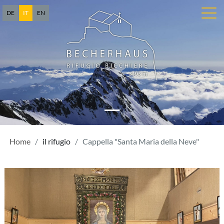
DE
IT
EN
Home
il rifugio
Cappella "Santa Maria della Neve"