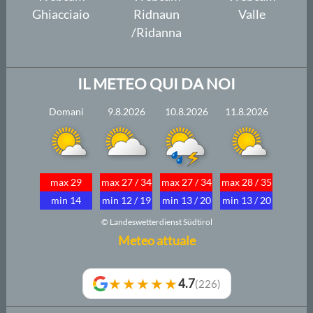
Ghiacciaio
Ridnaun
Valle
/Ridanna
IL METEO QUI DA NOI
Domani
9.8.2026
10.8.2026
11.8.2026
max 29
max 27 / 34
max 27 / 34
max 28 / 35
min 14
min 12 / 19
min 13 / 20
min 13 / 20
© Landeswetterdienst Südtirol
Meteo attuale
★★★★★
4.7
(226)