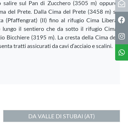
ò salire sul Pan di Zucchero (3505 m) oppure
ima del Prete. Dalla Cima del Prete (3458 m) si
a (Pfaffengrat) (II) fino al rifugio Cima Libera
lungo il sentiero che da sotto il rifugio Cima
gio Bicchiere (3195 m). La cresta della Cima del
nta tratti assicurati da cavi d‘acciaio e scalini.
DA VALLE DI STUBAI (AT)