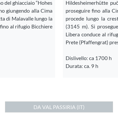
iano del ghiacciaio “Hohes
Hildesheimerhütte pu
ano giungendo alla Cima
proseguire fino alla C
ta di Malavalle lungo la
procede lungo la crest
fino al rifugio Bicchiere
(3145 m). Si prosegue 
Libera conduce al rifu
Prete (Pfaffengrat) prese
Dislivello: ca 1700 h
Durata: ca. 9 h
DA VAL PASSIRIA (IT)