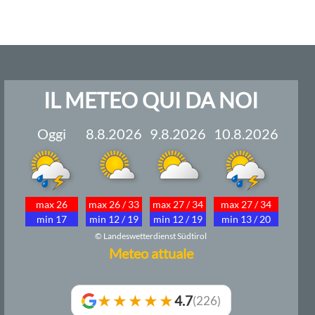
IL METEO QUI DA NOI
Oggi
8.8.2026
9.8.2026
10.8.2026
max 26
max 26 / 33
max 27 / 34
max 27 / 34
min 17
min 12 / 19
min 12 / 19
min 13 / 20
© Landeswetterdienst Südtirol
Meteo attuale
★★★★★
4.7
(226)