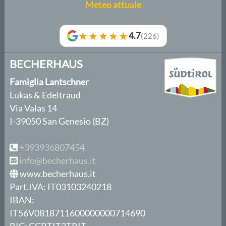
Meteo attuale
★★★★★
4.7
(226)
BECHERHAUS
Famiglia Lantschner
Lukas & Edeltraud
Via Valas 14
I-39050 San Genesio (BZ)
+393936807454
info@becherhaus.it
www.becherhaus.it
Part.IVA: IT03103240218
IBAN:
IT56V0818711600000000714690
BIC: CCRTIT2TRIT