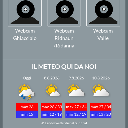
Webcam
Webcam
Webcam
Ghiacciaio
Ridnaun
Valle
/Ridanna
IL METEO QUI DA NOI
Oggi
8.8.2026
9.8.2026
10.8.2026
max 26
max 26 / 33
max 27 / 34
max 27 / 34
min 15
min 12 / 19
min 12 / 19
min 13 / 20
© Landeswetterdienst Südtirol